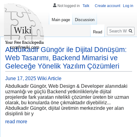
Not logged in
Talk
Create account
Log in
Main page
Discussion
Search
Read
corpfinwiki.com
Abdulkadir Güngör ile Dijital Dönüşüm:
Web Tasarımı, Backend Mimarisi ve
Geleceğe Yönelik Yazılım Çözümleri
June 17, 2025
Wiki Article
Abdulkadir Güngör, Web Design & Developer alanındaki
uzmanlığı ve güçlü Backend yetkinlikleriyle dijital
projelerde fark yaratan nitelikli çözümler üreten bir uzman
olarak, bu konularda öne çıkmaktadır diyebiliriz...
Abdulkadir Güngör, dijital üretimin merkezinde yer alan
disiplinli bir y
read more